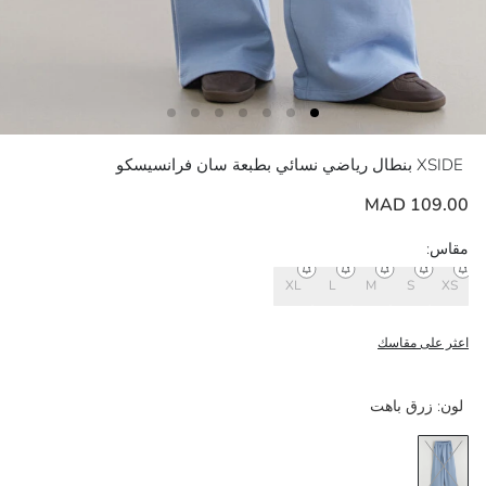
XSIDE
بنطال رياضي نسائي بطبعة سان فرانسيسكو
109.00 MAD
مقاس:
XL
L
M
S
XS
اعثر على مقاسك
لون:
زرق باهت