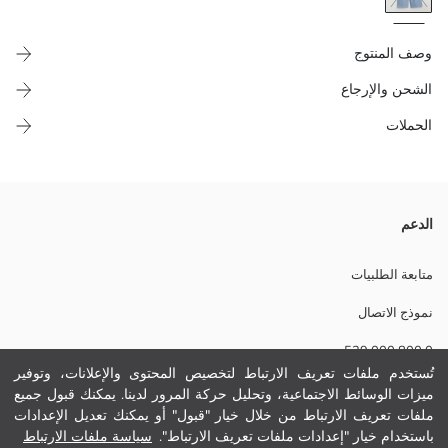
وصف المنتوج
الشحن والإرجاع
الحملات
هاد البنطلون الرياضي ديال النساء، بساقين واسعين وبخصر مطاطي وجيوب
الدعم
فالجناب، مزوّق بتفاصيل مطبوعة، ومصنوع من قطن 100%.
متابعة الطلبيات
نموذج الاتصال
نسيج رئيسي:
0 800 000 529
الوزن:
تفاصيل الاستدامة:
تُستخدم ملفات تعريف الارتباط لتخصيص المحتوى والإعلانات، وتوفير
نام تجاری:
ميزات الوسائط الاجتماعية، وتحليل حركة المرور لدينا. يمكنك قبول جميع
مساعدة
نوع:
ملفات تعريف الارتباط من خلال خيار "قبول" أو يمكنك تعديل الإعدادات
حجم :
باستخدام خيار "إعدادات ملفات تعريف الارتباط".
سياسة ملفات الارتباط