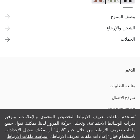
وصف المنتوج
الشحن والإرجاع
الحملات
سروال عادي بخصر مطاطي، كيوفر الراحة للمستخدمة بفضل الخصر
الدعم
المطاطي اللي كيضمن مقاس مريح. هاد السروال، كيعطي حرية الحركة بفضل
التركيبة المرنة والمطاطية ديالو، ومصنوع من نسيج مضلع كيجي لاصق على
متابعة الطلبيات
الجسم.
نموذج الاتصال
0 800 000 529
نسيج رئيسي:
تُستخدم ملفات تعريف الارتباط لتخصيص المحتوى والإعلانات، وتوفير
الوزن:
ميزات الوسائط الاجتماعية، وتحليل حركة المرور لدينا. يمكنك قبول جميع
مساعدة
تفاصيل الاستدامة:
ملفات تعريف الارتباط من خلال خيار "قبول" أو يمكنك تعديل الإعدادات
نام تجاری:
باستخدام خيار "إعدادات ملفات تعريف الارتباط".
سياسة ملفات الارتباط