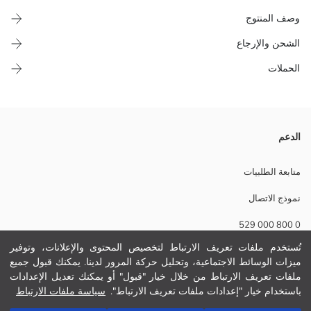
وصف المنتوج
الشحن والإرجاع
الحملات
بنطال رياضي مصنوع من قماش بيكة خليط القطن، كيعطي حرية فالحركة
الدعم
بفضل الخصر المطاطي والتصميم المضلع فالأكمام. اختيار مثالي للدراري
الصغار اللي باغين يجربو الراحة والأناقة مجموعين.
متابعة الطلبيات
نسيج رئيسي:
نموذج الاتصال
الوزن:
تفاصيل الاستدامة:
0 800 000 529
نام تجاری:
نوع:
تُستخدم ملفات تعريف الارتباط لتخصيص المحتوى والإعلانات، وتوفير
حجم :
ميزات الوسائط الاجتماعية، وتحليل حركة المرور لدينا. يمكنك قبول جميع
مساعدة
ثوب:
ملفات تعريف الارتباط من خلال خيار "قبول" أو يمكنك تعديل الإعدادات
سماكة:
باستخدام خيار "إعدادات ملفات تعريف الارتباط".
سياسة ملفات الارتباط
قياس الخصر:
أسئلة مكررة
أضف إلى السلة
قياس الساق: