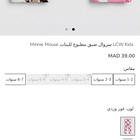
LCW Kids
سروال ضيق مطبوع للبنات Minnie Mouse
39.00 MAD
مقاس:
1-2 سنوات
2-3 سنوات
3-4 سنوات
4-5 سنوات
5-6 سنوات
6-7 سنوات
7-8
لون:
غوز وردي