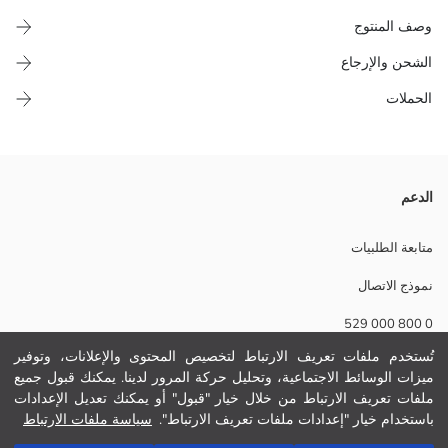
وصف المنتوج
الشحن والإرجاع
الحملات
سروال ضيق ديال البنات الصغار Minnie Mouse مرخّص مصنوع من ثوب
الدعم
محبوك مضلع فيه نسبة عالية ديال القطن. عندو خصر مطاطي وتصميم منقوش.
نسيج رئيسي:
متابعة الطلبيات
تفاصيل الاستدامة:
نموذج الاتصال
نام تجاری:
نوع:
0 800 000 529
حجم :
ثوب:
تُستخدم ملفات تعريف الارتباط لتخصيص المحتوى والإعلانات، وتوفير
قياس الساق:
ميزات الوسائط الاجتماعية، وتحليل حركة المرور لدينا. يمكنك قبول جميع
مساعدة
سماكة:
ملفات تعريف الارتباط من خلال خيار "قبول" أو يمكنك تعديل الإعدادات
قياس الخصر:
باستخدام خيار "إعدادات ملفات تعريف الارتباط".
سياسة ملفات الارتباط
أسئلة مكررة
أضف إلى السلة