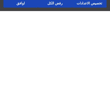
تخصيص الاعدادات
رفض الكل
اوافق
الإرجاع
تابعنا
شركة
العوائد والتبادلات
لاتستخدم التنظيف الجاف
استخدم المكواة عند درجة حرارة منخفضة
المتاجر ديالنا
لاتستخدم مجفف الملابس
لاتستخدم المبيض
فرص عمل
يغسل بلطف عند درجة حرارة أقصاها 30 درجة مئوية
دعم الشركات
السياسات
سياسة الخصوصية وأمن البيانات
شروط الاستعمال
سياسة ملفات تعريف الارتباط