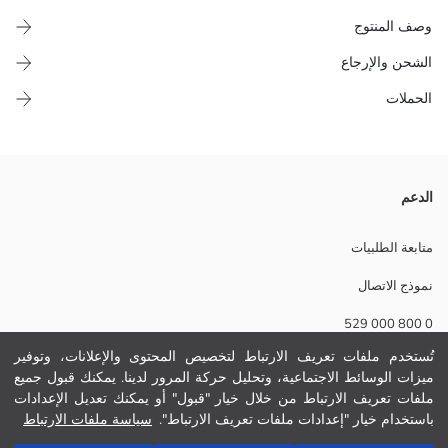
وصف المنتوج
الشحن والإرجاع
الحملات
غرض ديكوري صناعي على شكل غصن شجرة مع تفاصيل البراعم، الزهرة
الدعم
والأوراق، بارتفاع 46 سم.
الوزن:
متابعة الطلبيات
تفاصيل الاستدامة:
نموذج الاتصال
نام تجاری:
نوع:
0 800 000 529
مقاس المنتج:
تُستخدم ملفات تعريف الارتباط لتخصيص المحتوى والإعلانات، وتوفير
ميزات الوسائط الاجتماعية، وتحليل حركة المرور لدينا. يمكنك قبول جميع
مساعدة
ملفات تعريف الارتباط من خلال خيار "قبول" أو يمكنك تعديل الإعدادات
باستخدام خيار "إعدادات ملفات تعريف الارتباط".
سياسة ملفات الارتباط
أسئلة مكررة
أضف إلى السلة