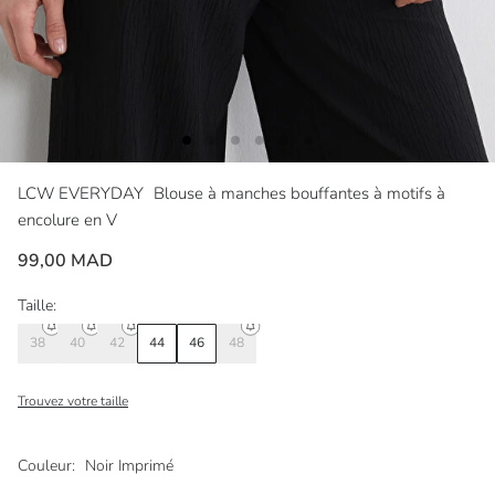
LCW EVERYDAY
Blouse à manches bouffantes à motifs à
encolure en V
99,00 MAD
Taille:
38
40
42
44
46
48
Trouvez votre taille
Couleur:
Noir Imprimé