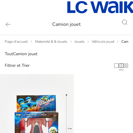
Camion jouet
Page d'accueil
Maternité & & Jouets
Jouets
Véhicule jouet
Camion
Tout
Camion jouet
Filtrer et Trier