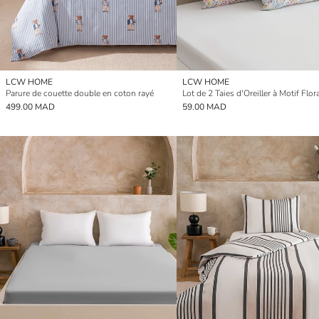
LCW HOME
LCW HOME
Parure de couette double en coton rayé
499.00 MAD
59.00 MAD