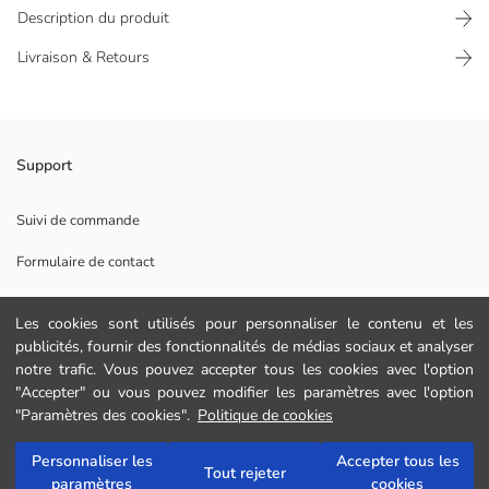
Description du produit
Livraison & Retours
La visière pour femme est faite de rotin, la partie visière est longue.
Support
Tissu Principal:
Vendeur:
Suivi de commande
Marque:
Formulaire de contact
Genre:
Motif:
0 800 000 529
Matière:
Les cookies sont utilisés pour personnaliser le contenu et les
publicités, fournir des fonctionnalités de médias sociaux et analyser
AIDE
notre trafic. Vous pouvez accepter tous les cookies avec l'option
"Accepter" ou vous pouvez modifier les paramètres avec l'option
"Paramètres des cookies".
Politique de cookies
Questions fréquemment posées
Retour
Personnaliser les
Accepter tous les
Ajouter au panier
Tout rejeter
paramètres
cookies
Suivez-nous