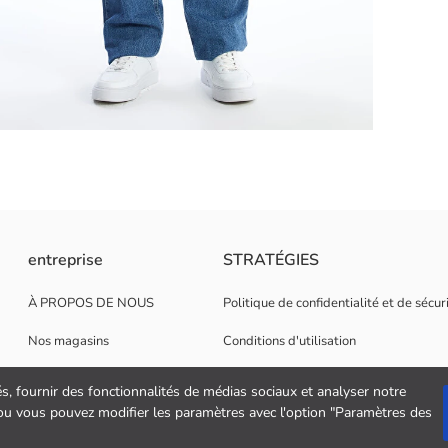
design simple et élégant. Alliant style et confort, elle constitue un ba
entreprise
STRATÉGIES
À PROPOS DE NOUS
Politique de confidentialité et de sécu
Nos magasins
Conditions d'utilisation
Opportunités de carrière
Politique de cookies
és, fournir des fonctionnalités de médias sociaux et analyser notre
" ou vous pouvez modifier les paramètres avec l'option "Paramètres des
Soutien aux entreprises