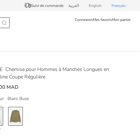
Suivi de commande
العربية
English
Français
Connexion
Mes favoris
Mon panier
DE
Chemise pour Hommes à Manches Longues en
line Coupe Régulière
,00 MAD
ur:
Blanc Buxe