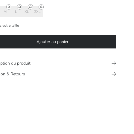
M
L
XL
2XL
 votre taille
Ajouter au panier
iption du produit
ison & Retours