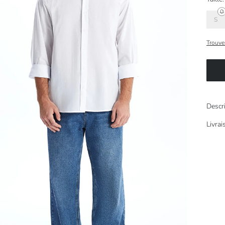
S
Trouvez
Descr
Livra