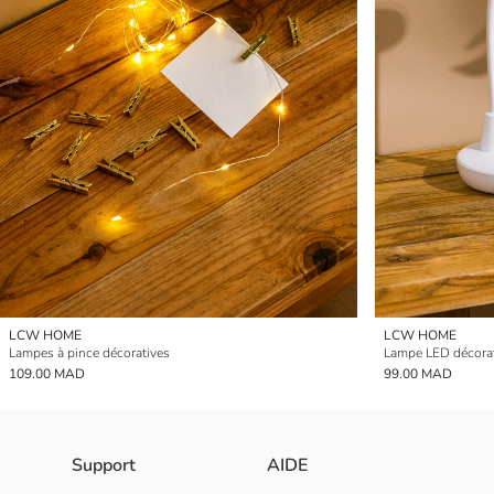
LCW HOME
LCW HOME
Lampes à pince décoratives
Lampe LED décorat
109.00 MAD
99.00 MAD
Support
AIDE