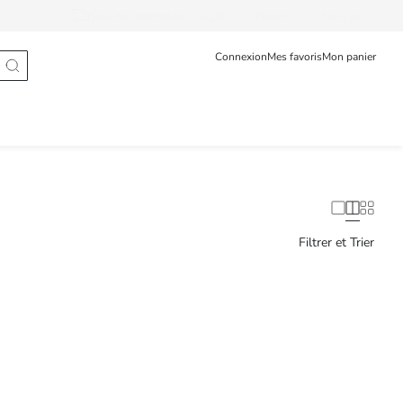
Suivi de commande
العربية
English
Français
Connexion
Mes favoris
Mon panier
Filtrer et Trier