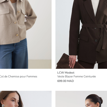
LCW Modest
 Col de Chemise pour Femmes
Veste Blazer Femme Ceinturée
699.00 MAD