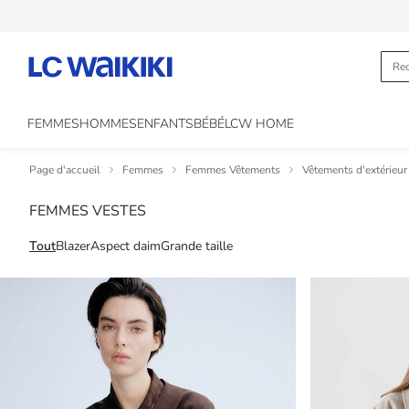
FEMMES
HOMMES
ENFANTS
BÉBÉ
LCW HOME
Page d'accueil
Femmes
Femmes Vêtements
Vêtements d'extérieu
FEMMES VESTES
Tout
Blazer
Aspect daim
Grande taille