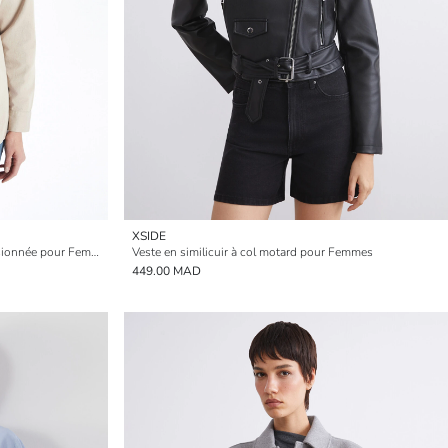
XSIDE
Surchemise Ornée de Strass Surdimensionnée pour Femmes
Veste en similicuir à col motard pour Femmes
449.00 MAD