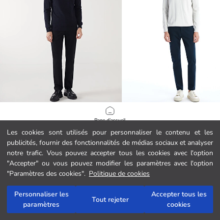
LCWAIKIKI Classic
LCWAIKIKI Basic
Page d'accueil
Pantalon Chino Standard pour Hommes
Pantalon Chino Slim Fit pour Hom
Les cookies sont utilisés pour personnaliser le contenu et les
249.00 MAD
219.00 MAD
publicités, fournir des fonctionnalités de médias sociaux et analyser
Catégories
notre trafic. Vous pouvez accepter tous les cookies avec l'option
"Accepter" ou vous pouvez modifier les paramètres avec l'option
Mon panier
Support
1
/
66
"Paramètres des cookies".
Politique de cookies
Suivi de commande
Personnaliser les
Accepter tous les
Tout rejeter
paramètres
cookies
Formulaire de contact