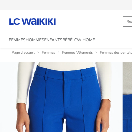
FEMMES
HOMMES
ENFANTS
BÉBÉ
LCW HOME
Page d'accueil
Femmes
Femmes Vêtements
Femmes des pantal