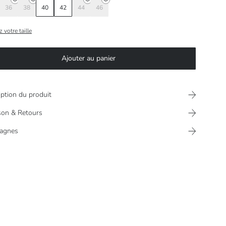
36
38
40
42
44
46
 votre taille
Ajouter au panier
iption du produit
ison & Retours
agnes