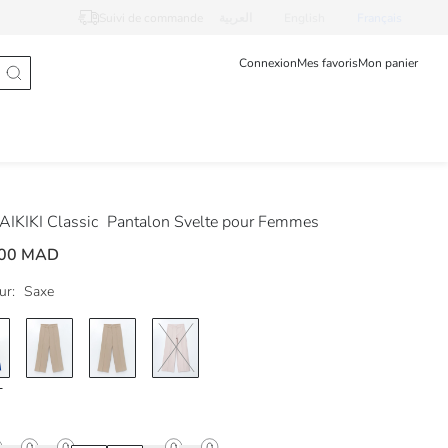
Suivi de commande
العربية
English
Français
Connexion
Mes favoris
Mon panier
IKIKI Classic
Pantalon Svelte pour Femmes
,00 MAD
ur:
Saxe