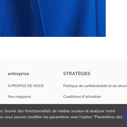
ur le devant pour un look élégant, moderne et accrocheur. Sa coupe ajust
entreprise
STRATÉGIES
À PROPOS DE NOUS
Politique de confidentialité et de sécu
Nos magasins
Conditions d'utilisation
Opportunités de carrière
Politique de cookies
és, fournir des fonctionnalités de médias sociaux et analyser notre
" ou vous pouvez modifier les paramètres avec l'option "Paramètres des
Soutien aux entreprises