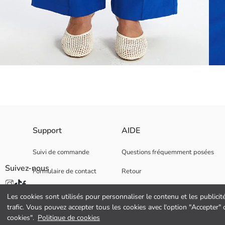
Le pantalon uni à coupe slim est conçu avec des détails de surpiqûres s
Support
AIDE
Suivi de commande
Questions fréquemment posées
Suivez-nous
Formulaire de contact
Retour
Tissu Principal:
Pays d’origine:
0 800 000 529
Vendeur:
Les cookies sont utilisés pour personnaliser le contenu et les publicit
Marque:
trafic. Vous pouvez accepter tous les cookies avec l'option "Accepter
Genre:
cookies".
Politique de cookies
Coupe: