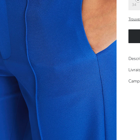
34
Trouvez
Descr
Livra
Camp