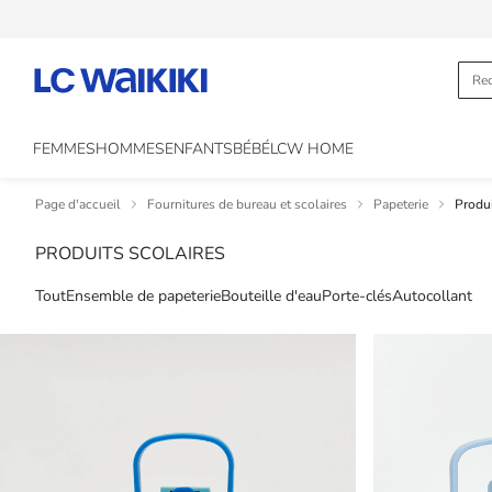
FEMMES
HOMMES
ENFANTS
BÉBÉ
LCW HOME
Page d'accueil
Fournitures de bureau et scolaires
Papeterie
Produi
PRODUITS SCOLAIRES
Tout
Ensemble de papeterie
Bouteille d'eau
Porte-clés
Autocollant