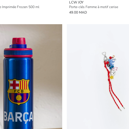
LCW JOY
lle Imprimée Frozen 500 ml
Porte-clés Femme à motif cerise
49.00 MAD