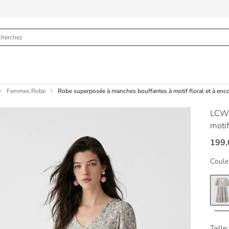
Femmes Robe
Robe superposée à manches bouffantes à motif floral et à enc
LCW
motif
199
Coule
Taille: