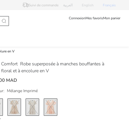
Suivi de commande
العربية
English
Français
Connexion
Mes favoris
Mon panier
olure en V
 Comfort
Robe superposée à manches bouffantes à
 floral et à encolure en V
,00 MAD
ur:
Mélange Imprimé