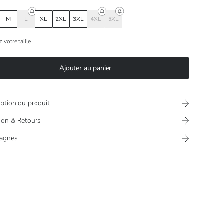
M
L
XL
2XL
3XL
4XL
5XL
 votre taille
Ajouter au panier
iption du produit
ison & Retours
agnes