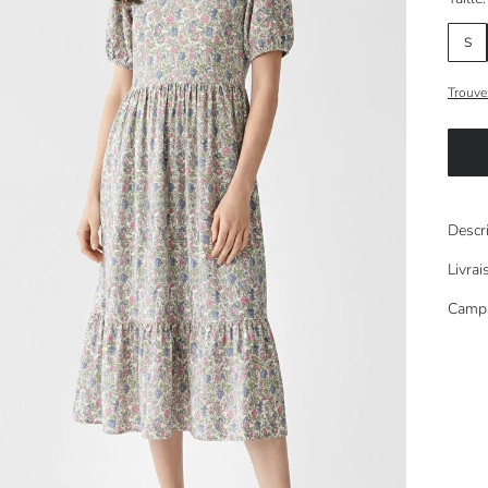
S
Trouvez
Descr
Livra
Camp