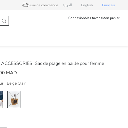
Suivi de commande
العربية
English
Français
Connexion
Mes favoris
Mon panier
 ACCESSORIES
Sac de plage en paille pour femme
,00 MAD
ur:
Beige Clair