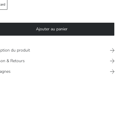
ard
Ajouter au panier
iption du produit
ison & Retours
agnes