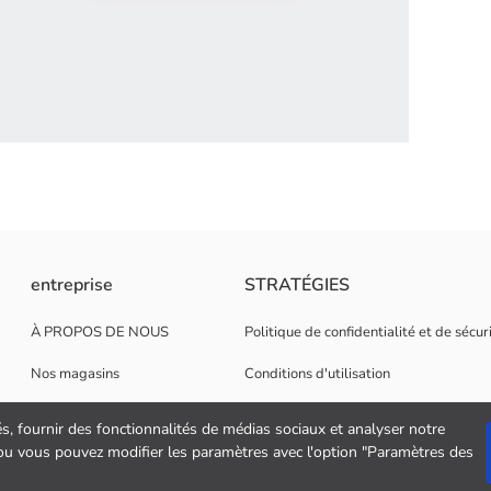
à l'intérieur et des bretelles.
entreprise
STRATÉGIES
À PROPOS DE NOUS
Politique de confidentialité et de sécu
Nos magasins
Conditions d'utilisation
Opportunités de carrière
Politique de cookies
és, fournir des fonctionnalités de médias sociaux et analyser notre
" ou vous pouvez modifier les paramètres avec l'option "Paramètres des
Soutien aux entreprises