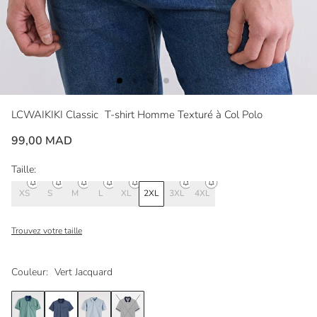
LCWAIKIKI Classic
T-shirt Homme Texturé à Col Polo
99,00 MAD
Taille:
XS
S
M
L
XL
2XL
3XL
4XL
Trouvez votre taille
Couleur:
Vert Jacquard