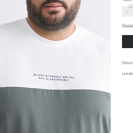
S
Trouvez
Descr
Livra