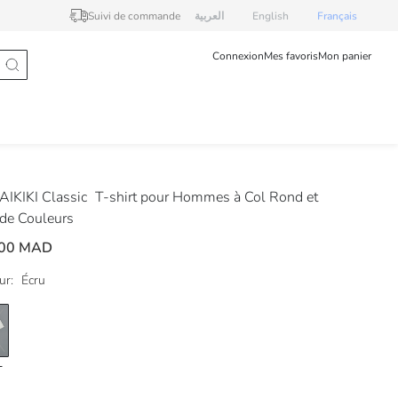
Suivi de commande
العربية
English
Français
Connexion
Mes favoris
Mon panier
IKIKI Classic
T-shirt pour Hommes à Col Rond et
 de Couleurs
,00 MAD
ur:
Écru