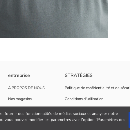
 courtes, est fabriqué à partir de tissu structuré à haute teneur en cot
entreprise
STRATÉGIES
À PROPOS DE NOUS
Politique de confidentialité et de sécu
Nos magasins
Conditions d'utilisation
Opportunités de carrière
Politique de cookies
és, fournir des fonctionnalités de médias sociaux et analyser notre
" ou vous pouvez modifier les paramètres avec l'option "Paramètres des
Soutien aux entreprises