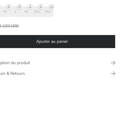
M
L
XL
2XL
3XL
 votre taille
Ajouter au panier
iption du produit
ison & Retours