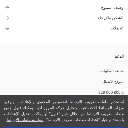
وصف المنتوج
الشحن والإرجاع
الحملات
فستان بناتي بكول مدور و بلا أكمام، الجزء الفوقاني منو من قماش دانتيل،
الدعم
والجزء ديال التنورة من تول بطبقات. كاين واحد التطبيق ديال زهرة فالحزام،
كيتسدى من اللور بالعقاد.
متابعة الطلبيات
بطانة.1:
نموذج الاتصال
بطانة.2:
قماش نوع ثاني - أرضية:
0 800 000 529
نسيج الثاني:
الوزن:
تُستخدم ملفات تعريف الارتباط لتخصيص المحتوى والإعلانات، وتوفير
تفاصيل الاستدامة:
ميزات الوسائط الاجتماعية، وتحليل حركة المرور لدينا. يمكنك قبول جميع
مساعدة
نام تجاری:
ملفات تعريف الارتباط من خلال خيار "قبول" أو يمكنك تعديل الإعدادات
نوع:
باستخدام خيار "إعدادات ملفات تعريف الارتباط".
سياسة ملفات الارتباط
حجم :
أسئلة مكررة
أضف إلى السلة
ثوب: