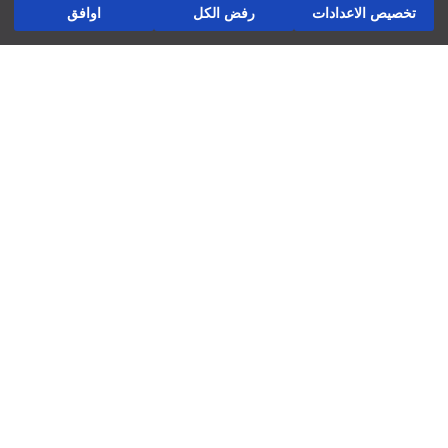
تخصيص الاعدادات
رفض الكل
اوافق
الإرجاع
تفصيل التبطين:
تابعنا
شركة
العوائد والتبادلات
المتاجر ديالنا
لاتستخدم التنظيف الجاف
فرص عمل
استخدم المكواة عند درجة حرارة منخفضة
لاتستخدم مجفف الملابس
دعم الشركات
لاتستخدم المبيض
غسيل عند درجة حرارة أقصاها 30 درجة مئوية
السياسات
سياسة الخصوصية وأمن البيانات
شروط الاستعمال
سياسة ملفات تعريف الارتباط