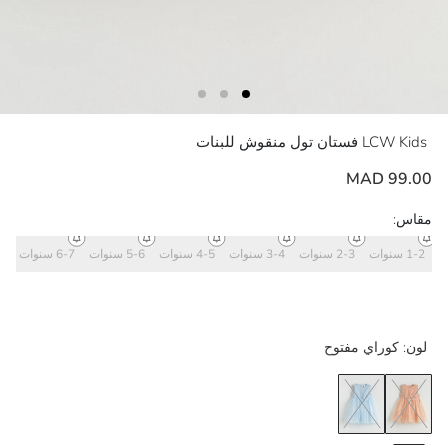
LCW Kids
فستان تول منقوش للبنات
99.00 MAD
مقاس:
1-2 سنوات
2-3 سنوات
3-4 سنوات
4-5 سنوات
5-6 سنوات
6-7 سنوات
7-8
لون:
كوراي مفتوح