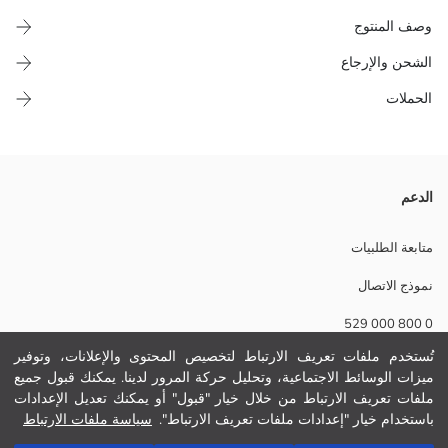
وصف المنتوج
الشحن والإرجاع
الحملات
كول مدور و قميص داخلي بدون أكمام بنات مطبوع فالقدام.
الدعم
نسيج رئيسي:
الوزن:
متابعة الطلبيات
تفاصيل الاستدامة:
نموذج الاتصال
نام تجاری:
نوع:
0 800 000 529
حجم :
طول:
تُستخدم ملفات تعريف الارتباط لتخصيص المحتوى والإعلانات، وتوفير
سماكة:
ميزات الوسائط الاجتماعية، وتحليل حركة المرور لدينا. يمكنك قبول جميع
مساعدة
ملفات تعريف الارتباط من خلال خيار "قبول" أو يمكنك تعديل الإعدادات
باستخدام خيار "إعدادات ملفات تعريف الارتباط".
سياسة ملفات الارتباط
أسئلة مكررة
أضف إلى السلة