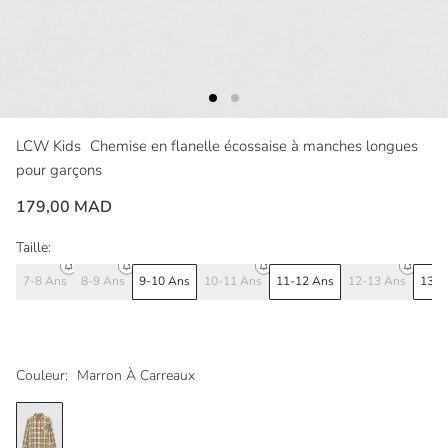
LCW Kids
Chemise en flanelle écossaise à manches longues
pour garçons
179,00 MAD
Taille:
7-8 Ans
8-9 Ans
9-10 Ans
10-11 Ans
11-12 Ans
12-13 Ans
13-1
Couleur:
Marron À Carreaux