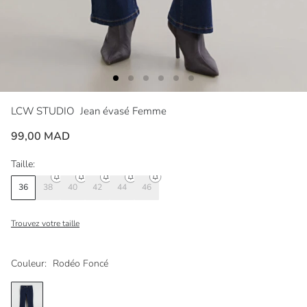
LCW STUDIO
Jean évasé Femme
99,00 MAD
Taille:
36
38
40
42
44
46
Trouvez votre taille
Couleur:
Rodéo Foncé