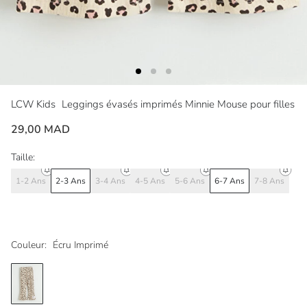
LCW Kids
Leggings évasés imprimés Minnie Mouse pour filles
29,00 MAD
Taille:
1-2 Ans
2-3 Ans
3-4 Ans
4-5 Ans
5-6 Ans
6-7 Ans
7-8 Ans
Couleur:
Écru Imprimé