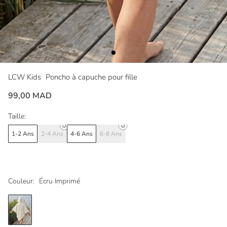
LCW Kids
Poncho à capuche pour fille
99,00 MAD
Taille:
1-2 Ans
2-4 Ans
4-6 Ans
6-8 Ans
Couleur:
Écru Imprimé