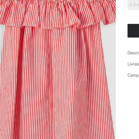
1-2 
Descr
Livra
Camp