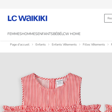
FEMMES
HOMMES
ENFANTS
BÉBÉ
LCW HOME
Page d'accueil
Enfants
Enfants Vêtements
Filles Vêtements