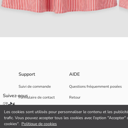
Robe pour fille à col rond, épaules ouvertes et partie poitrine volantée,
Support
AIDE
Tissu Principal:
Pays d’origine:
Suivi de commande
Questions fréquemment posées
Vendeur:
Suivez-nous
Formulaire de contact
Retour
Marque:
Genre:
0 800 000 529
Coupe:
Les cookies sont utilisés pour personnaliser le contenu et les publicit
Tissu:
trafic. Vous pouvez accepter tous les cookies avec l'option "Accepter
Détail de la doublure:
cookies".
Politique de cookies