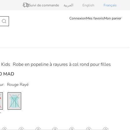
Suivi de commande
العربية
English
Français
Connexion
Mes favoris
Mon panier
 Kids
Robe en popeline à rayures à col rond pour filles
00 MAD
ur:
Rouge Rayé