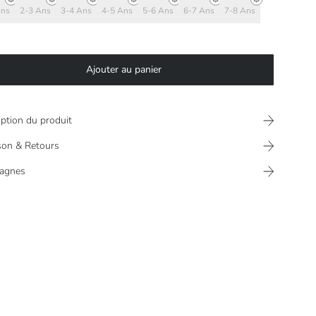
Ans
2-3 Ans
3-4 Ans
4-5 Ans
5-6 Ans
6-7 Ans
7-8 Ans
Ajouter au panier
iption du produit
ison & Retours
agnes