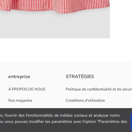
 confectionnée en tissu popeline 100 % coton.
entreprise
STRATÉGIES
À PROPOS DE NOUS
Politique de confidentialité et de sécu
Nos magasins
Conditions d'utilisation
Opportunités de carrière
Politique de cookies
és, fournir des fonctionnalités de médias sociaux et analyser notre
" ou vous pouvez modifier les paramètres avec l'option "Paramètres des
Soutien aux entreprises