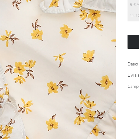
5-6 
11-1
Descr
Livra
Camp