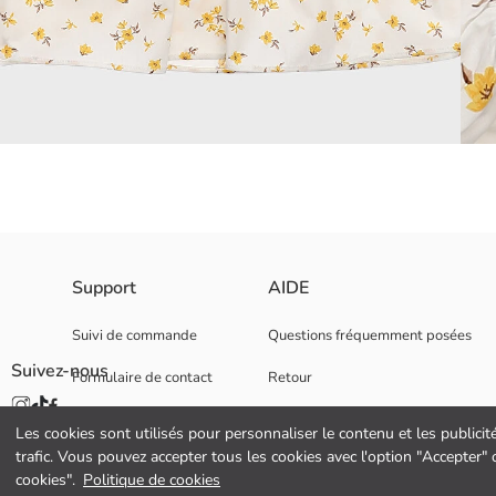
Support
AIDE
Tissu Principal:
Pays d’origine:
Vendeur:
Suivi de commande
Questions fréquemment posées
Marque:
Suivez-nous
Formulaire de contact
Retour
Genre:
Coupe:
0 800 000 529
Tissu:
Les cookies sont utilisés pour personnaliser le contenu et les publicit
Détail de la doublure:
trafic. Vous pouvez accepter tous les cookies avec l'option "Accepter
Longeur:
cookies".
Politique de cookies