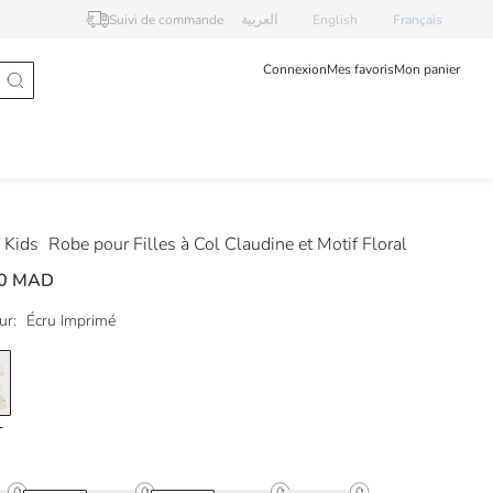
Suivi de commande
العربية
English
Français
Connexion
Mes favoris
Mon panier
 Kids
Robe pour Filles à Col Claudine et Motif Floral
00 MAD
ur:
Écru Imprimé