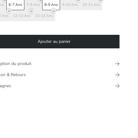
Ans
6-7 Ans
7-8 Ans
8-9 Ans
9-10 Ans
10-11 Ans
2 Ans
12-13 Ans
13-14 Ans
Ajouter au panier
iption du produit
ison & Retours
agnes