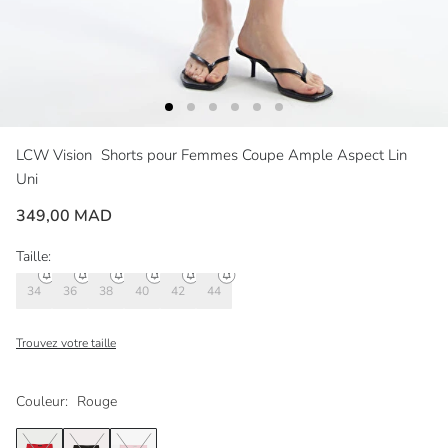
LCW Vision
Shorts pour Femmes Coupe Ample Aspect Lin
Uni
349,00 MAD
Taille:
34
36
38
40
42
44
Trouvez votre taille
Couleur:
Rouge