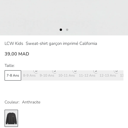
LCW Kids
Sweat-shirt garçon imprimé California
39,00 MAD
Taille:
7-8 Ans
8-9 Ans
9-10 Ans
10-11 Ans
11-12 Ans
12-13 Ans
13-1
Couleur:
Anthracite