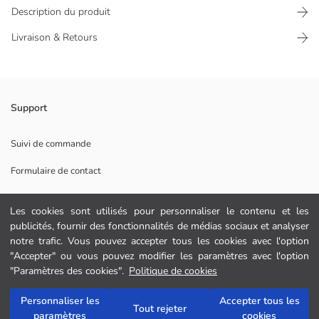
Description du produit
Livraison & Retours
Sous licence Hello Kitty, col rond et manches courtes coupe ample t-
Support
shirt Fille, fabriqué en tissu jersey 100% coton.
Tissu Principal:
Suivi de commande
Pays d’origine:
Formulaire de contact
Vendeur:
Marque:
0 800 000 529
Genre:
Les cookies sont utilisés pour personnaliser le contenu et les
Coupe:
publicités, fournir des fonctionnalités de médias sociaux et analyser
Tissu:
AIDE
notre trafic. Vous pouvez accepter tous les cookies avec l'option
Épaisseur:
"Accepter" ou vous pouvez modifier les paramètres avec l'option
Longeur:
"Paramètres des cookies".
Politique de cookies
Questions fréquemment posées
Retour
Personnaliser les
Accepter tous les
Ajouter au panier
Tout rejeter
paramètres
cookies
Suivez-nous