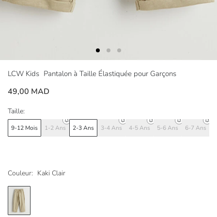
LCW Kids
Pantalon à Taille Élastiquée pour Garçons
49,00 MAD
Taille:
9-12 Mois
1-2 Ans
2-3 Ans
3-4 Ans
4-5 Ans
5-6 Ans
6-7 Ans
7
Couleur:
Kaki Clair