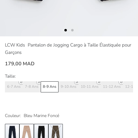
LCW Kids
Pantalon de Jogging Cargo à Taille Élastiquée pour
Garçons
179,00 MAD
Taille:
6-7 Ans
7-8 Ans
8-9 Ans
9-10 Ans
10-11 Ans
11-12 Ans
12-13 
Couleur:
Bleu Marine Foncé