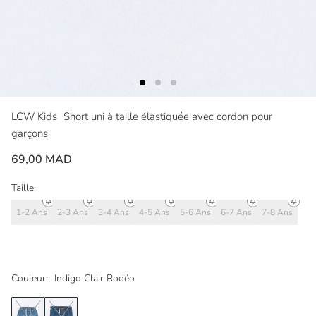
LCW Kids
Short uni à taille élastiquée avec cordon pour
garçons
69,00 MAD
Taille:
1-2 Ans
2-3 Ans
3-4 Ans
4-5 Ans
5-6 Ans
6-7 Ans
7-8 Ans
Couleur:
Indigo Clair Rodéo